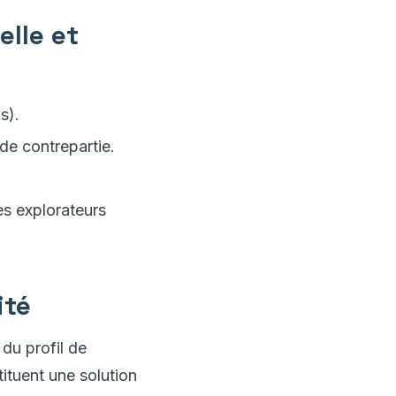
lle et
s).
de contrepartie.
es explorateurs
ité
du profil de
tituent une solution