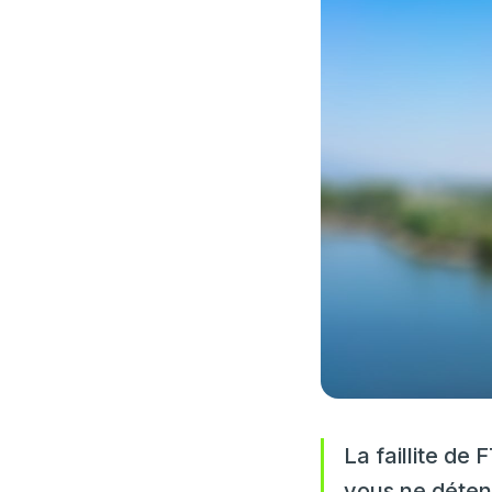
La faillite de
vous ne déten