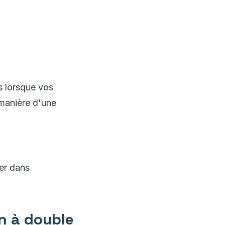
s lorsque vos
 manière d'une
ver dans
on à double