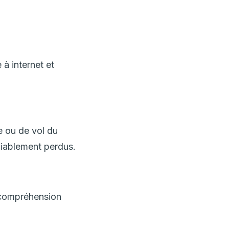
à internet et
e ou de vol du
édiablement perdus.
e compréhension